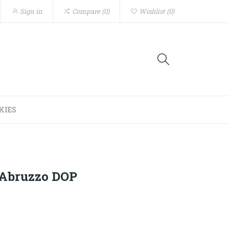
Sign in
Compare
0
Wishlist
0
KIES
'Abruzzo DOP