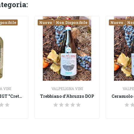
ategoria:
ponibile
Nuovo
Non Disponibile
Nuovo
Non
A VINI
VALPELIGNA VINI
VALPE
Vino Pecorino IGT "Cretara"
Trebbiano d'Abruzzo DOP
Cerasuolo