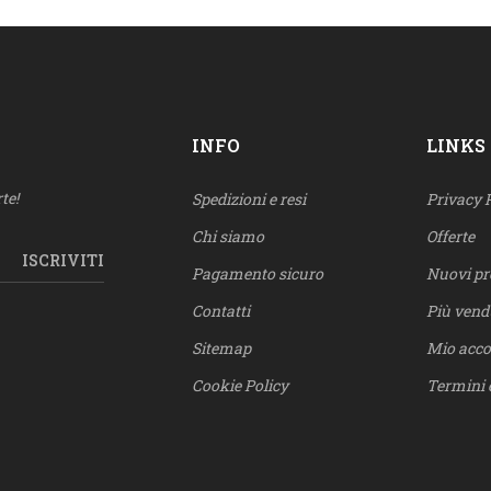
INFO
LINKS
te!
Spedizioni e resi
Privacy 
Chi siamo
Offerte
ISCRIVITI
Pagamento sicuro
Nuovi pr
Contatti
Più vend
Sitemap
Mio acc
Cookie Policy
Termini 