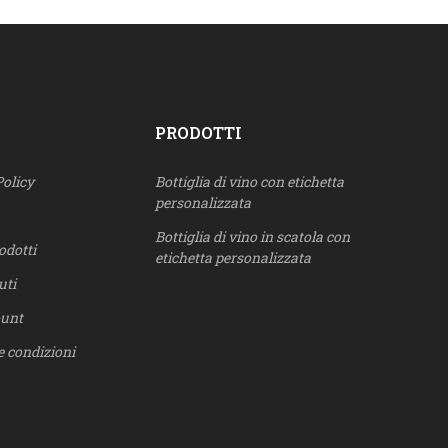
PRODOTTI
Policy
Bottiglia di vino con etichetta
personalizzata
Bottiglia di vino in scatola con
odotti
etichetta personalizzata
uti
ount
e condizioni