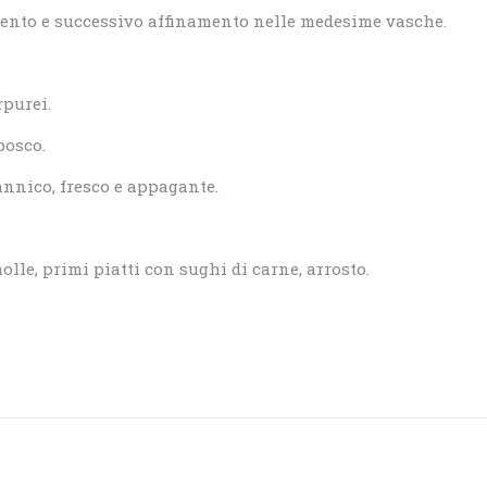
ento e successivo affinamento nelle medesime vasche.
rpurei.
obosco.
annico, fresco e appagante.
lle, primi piatti con sughi di carne, arrosto.