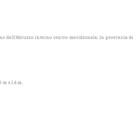
o dell’Abruzzo interno centro-meridionale, in provincia de
m s.l.d.m..