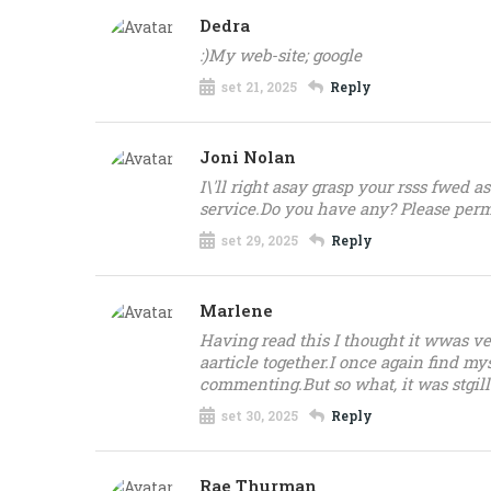
Dedra
:)My web-site; google
set 21, 2025
Reply
Joni Nolan
I\'ll right asay grasp your rsss fwed a
service.Do you have any? Please per
set 29, 2025
Reply
Marlene
Having read this I thought it wwas ver
aarticle together.I once again find m
commenting.But so what, it was stgill
set 30, 2025
Reply
Rae Thurman