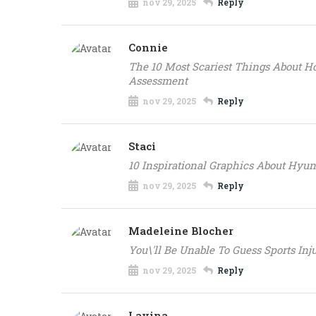
nov 29, 2025
Reply
Connie
The 10 Most Scariest Things About 
Assessment
nov 29, 2025
Reply
Staci
10 Inspirational Graphics About Hyun
nov 29, 2025
Reply
Madeleine Blocher
You\'ll Be Unable To Guess Sports Inj
nov 29, 2025
Reply
Lavina