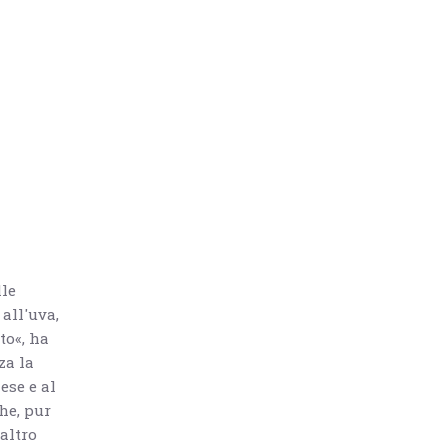
lle
 all'uva,
to«, ha
za la
ese e al
he, pur
altro