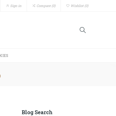
Sign in
Compare
0
Wishlist
0
KIES
)
Blog Search