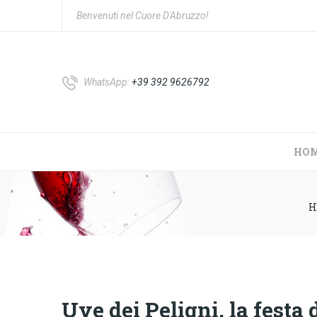
Benvenuti nel Cuore D'Abruzzo!
WhatsApp:
+39 392 9626792
HO
H
Uve dei Peligni, la festa 