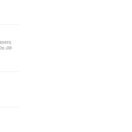
ners,
On-08-