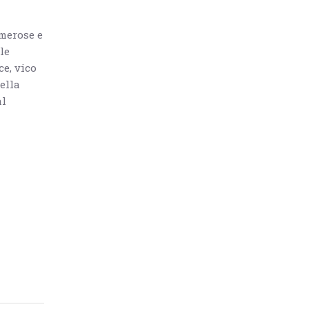
umerose e
le
e, vico
ella
al