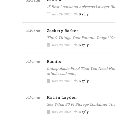
15 Best Louisiana Asbestos Lawyer Bl
nov 29, 2025
Reply
Zachery Barker
The 9 Things Your Parents Taught You
nov 29, 2025
Reply
Ramiro
Indisputable Proof That You Need Ni
articlescad.com,
nov 29, 2025
Reply
Katrin Layden
See What 20 Ft Storage Container Tric
nov 29, 2025
Reply