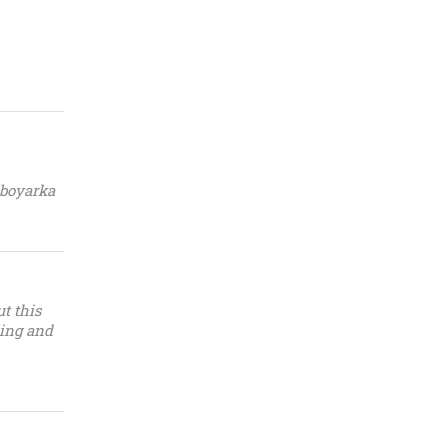
 boyarka
t this
ding and